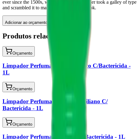
ever since the 1500s, when an unknown printer took a galley of type
and scrambled it to make a type specimen book.
Adicionar ao orçamento
Produtos relacionados
Orçamento
Limpador Perfumado Chá Branco C/Bactericida -
1L
Orçamento
Limpador Perfumado Limão Siciliano C/
Bactericida - 1L
Orçamento
Limpador Perfumado Floral C/ Bactericida - 1L