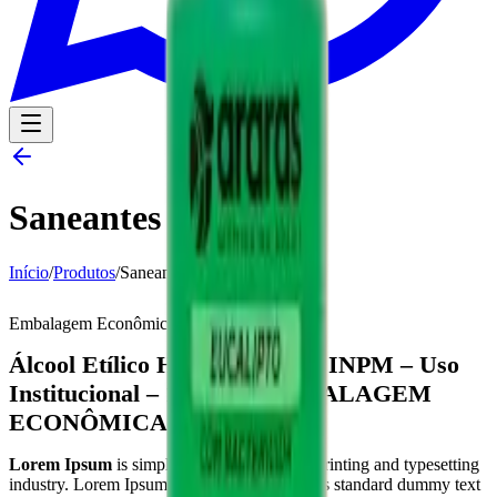
Saneantes
Início
/
Produtos
/
Saneantes
Embalagem Econômica
Álcool Etílico Hidratado 92.8º INPM – Uso
Institucional – 1 Litro – EMBALAGEM
ECONÔMICA
Lorem Ipsum
is simply dummy text of the printing and typesetting
industry. Lorem Ipsum has been the industry's standard dummy text