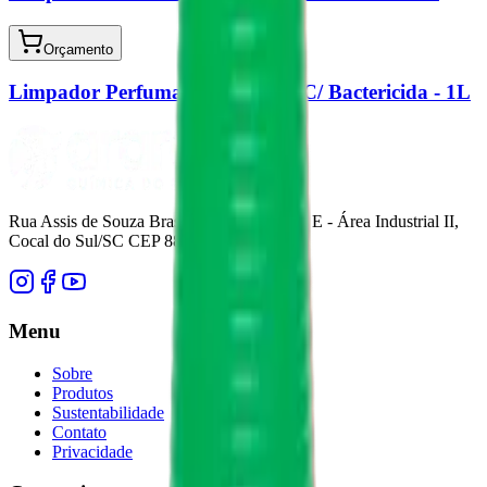
Orçamento
Limpador Perfumado Eucalipto C/ Bactericida - 1L
Rua Assis de Souza Brasil, nº 700 - Quadra E - Área Industrial II,
Cocal do Sul/SC CEP 88845-000
Menu
Sobre
Produtos
Sustentabilidade
Contato
Privacidade