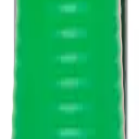
itucional – 1 Litro – EMBALAGEM ECONÔMICA
- 1L