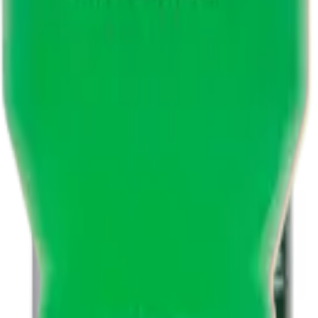
o C/Bactericida - 1L