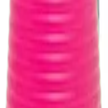
L
- 1L
Cocal do Sul/SC CEP 88845-000