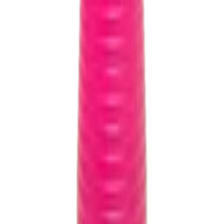
Menu
Sobre
Produtos
Sustentabilidade
Contato
Privacidade
Categorias
Saneantes
Thinners e Solventes
Mineração
Atendimento
(48) 3447-0275