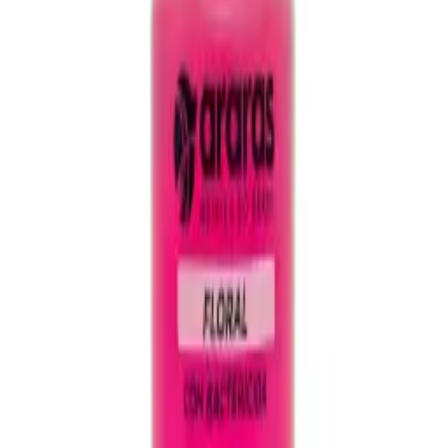
Saneantes
Início
/
Produtos
/
Saneantes
Limpador com Álcool Perfumado - Floral -
5,1 Litros
Adicionar ao orçamento
Produtos relacionados